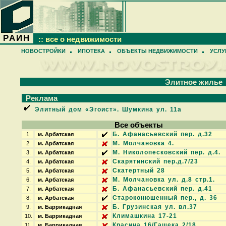
РАИН
:: все о недвижимости
НОВОСТРОЙКИ
ИПОТЕКА
ОБЪЕКТЫ НЕДВИЖИМОСТИ
УСЛУ
Элитное жилье
Реклама
Элитный дом «Эгоист». Шумкина ул. 11а
Все объекты
Б. Афанасьевский пер. д.32
1.
м. Арбатская
М. Молчановка 4.
2.
м. Арбатская
М. Николопесковский пер. д.4.
3.
м. Арбатская
Скарятинский пер.д.7/23
4.
м. Арбатская
Скатертный 28
5.
м. Арбатская
М. Молчановка ул. д.8 стр.1.
6.
м. Арбатская
Б. Афанасьевский пер. д.41
7.
м. Арбатская
Староконюшенный пер., д. 36
8.
м. Арбатская
Б. Грузинская ул. вл.37
9.
м. Баррикадная
Климашкина 17-21
10.
м. Баррикадная
Красина 16/Гашека 2/18
11.
м. Баррикадная