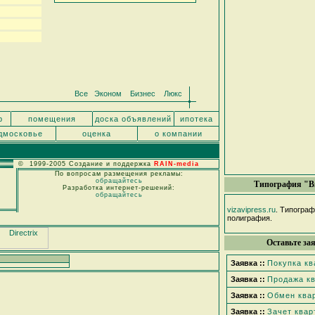
Все
Эконом
Бизнес
Люкс
р
помещения
доска объявлений
ипотека
дмосковье
оценка
о компании
© 1999-2005 Создание и поддержка
RAIN-media
По вопросам размещения рекламы:
обращайтесь
Типография "В
Разработка интернет-решений:
обращайтесь
vizavipress.ru
. Типогра
полиграфия.
Оставьте за
Заявка ::
Покупка к
Заявка ::
Продажа к
Заявка ::
Обмен ква
Заявка ::
Зачет квар