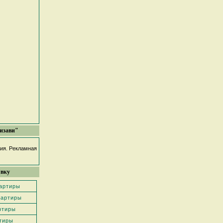
изави"
фия. Рекламная
явку
вартиры
вартиры
ртиры
тиры