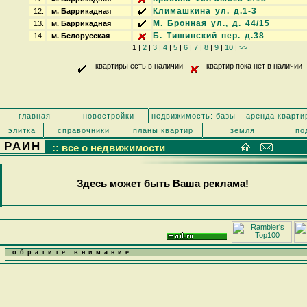
Климашкина ул. д.1-3
12.
м. Баррикадная
М. Бронная ул., д. 44/15
13.
м. Баррикадная
Б. Тишинский пер. д.38
14.
м. Белорусская
1 |
2
|
3
|
4
|
5
|
6
|
7
|
8
|
9
|
10
|
>>
- квартиры есть в наличии
- квартир пока нет в наличии
главная
новостройки
недвижимость: базы
аренда кварти
элитка
справочники
планы квартир
земля
по
РАИН
:: все о недвижимости
Здесь может быть Ваша реклама!
обратите внимание